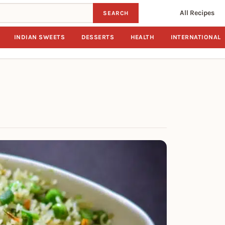
All Recipes
SEARCH
INDIAN SWEETS
DESSERTS
HEALTH
INTERNATIONAL