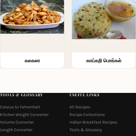
கலகலா
காய்கறி பொங்கல்
TOOLS & GLOSSARY
USEFUL LINKS
Celsius to Fahrenheit
All Recipes
Kitchen Weight Converter
Recipe Collections
Volume Converter
Indian Breakfast Recipes
Length Converter
Tools & Glossary