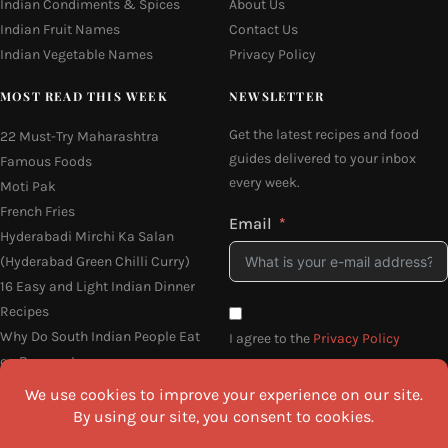
Indian Condiments & Spices
About Us
Indian Fruit Names
Contact Us
Indian Vegetable Names
Privacy Policy
MOST READ THIS WEEK
NEWSLETTER
Get the latest recipes and food
22 Must-Try Maharashtra
guides delivered to your inbox
Famous Foods
every week.
Moti Pak
French Fries
Email
Hyderabadi Mirchi Ka Salan
(Hyderabad Green Chilli Curry)
16 Easy and Light Indian Dinner
Recipes
Why Do South Indian People Eat
I agree to the
Privacy Policy
on Banana Leaves
SEND ME THE RECIPES