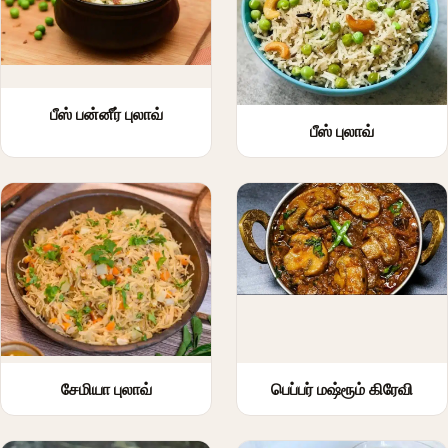
பீஸ் பன்னீர் புலாவ்
பீஸ் புலாவ்
சேமியா புலாவ்
பெப்பர் மஷ்ரூம் கிரேவி