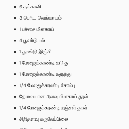
6
தக்காளி
3
பெரிய வெங்காயம்
1
பச்சை மிளகாய்
4
பூண்டு பல்
1
துண்டு இஞ்சி
1
மேஜைக்கரண்டி
கடுகு
1
மேஜைக்கரண்டி
உளுந்து
1/4
மேஜைக்கரண்டி
சோம்பு
தேவையான அளவு
மிளகாய் தூள்
1/4
மேஜைக்கரண்டி
மஞ்சள் தூள்
சிறிதளவு
கருவேப்பிலை