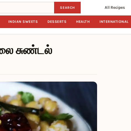
All Recipes
SEARCH
INDIAN SWEETS
DESSERTS
HEALTH
INTERNATIONAL
 சுண்டல்