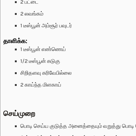
2
பட்டை
2
லவங்கம்
1
டீஸ்பூன்
அம்சூர் பவுடர்
தாளிக்க:
1
டீஸ்பூன்
எண்ணெய்
1/2
டீஸ்பூன்
கடுகு
சிறிதளவு
கரிவேபில்லை
2
காய்ந்த மிளகாய்
செய்முறை
பொடி செய்ய குடுத்த அனைத்தையும் வறுத்து பொடி 