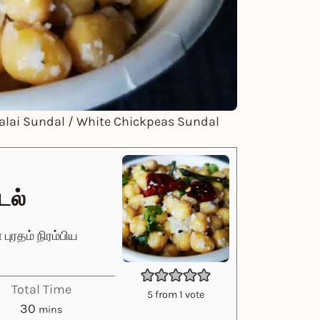
lai Sundal / White Chickpeas Sundal
டல்
ுரதம் நிரம்பிய
Total Time
5
from 1 vote
minutes
30
mins