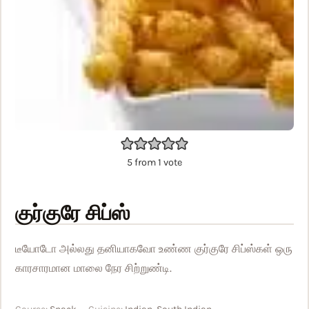
5
from 1 vote
குர்குரே சிப்ஸ்
டீயோடோ அல்லது தனியாகவோ உண்ண குர்குரே சிப்ஸ்கள் ஒரு
காரசாரமான மாலை நேர சிற்றுண்டி.