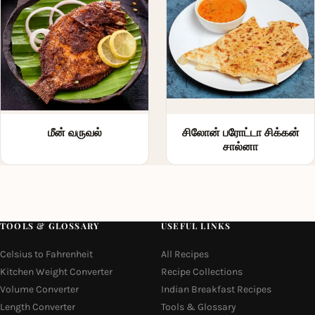
மீன் வருவல்
சிலோன் பரோட்டா சிக்கன்
சால்னா
TOOLS & GLOSSARY
USEFUL LINKS
Celsius to Fahrenheit
All Recipes
Kitchen Weight Converter
Recipe Collections
Volume Converter
Indian Breakfast Recipes
Length Converter
Tools & Glossary