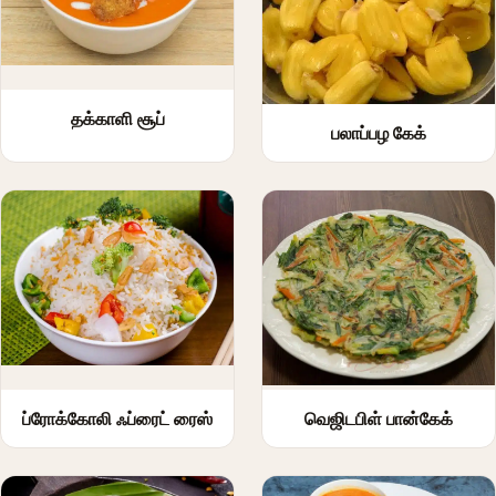
தக்காளி சூப்
பலாப்பழ கேக்
ப்ரோக்கோலி ஃப்ரைட் ரைஸ்
வெஜிடபிள் பான்கேக்