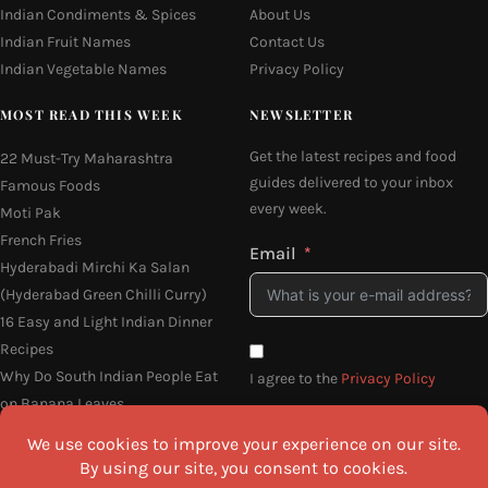
Indian Condiments & Spices
About Us
Indian Fruit Names
Contact Us
Indian Vegetable Names
Privacy Policy
MOST READ THIS WEEK
NEWSLETTER
Get the latest recipes and food
22 Must-Try Maharashtra
guides delivered to your inbox
Famous Foods
every week.
Moti Pak
French Fries
Email
Hyderabadi Mirchi Ka Salan
(Hyderabad Green Chilli Curry)
16 Easy and Light Indian Dinner
Recipes
Why Do South Indian People Eat
I agree to the
Privacy Policy
on Banana Leaves
SEND ME THE RECIPES