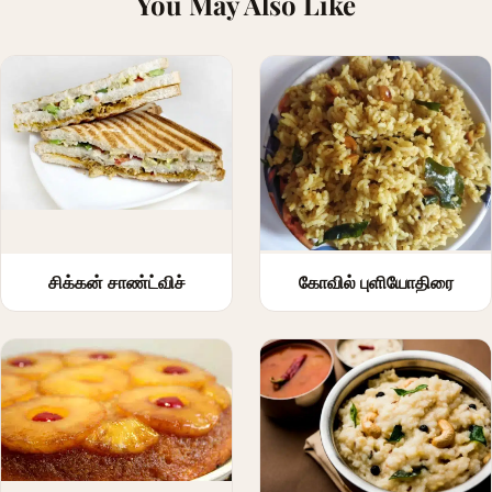
You May Also Like
சிக்கன் சாண்ட்விச்
கோவில் புளியோதிரை