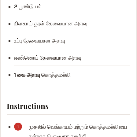
2
பூண்டு பல்
மிளகாய் தூள்
தேவையான அளவு
உப்பு
தேவையான அளவு
எண்ணெய்
தேவையான அளவு
1
கை அளவு
கொத்தமல்லி
Instructions
முதலில் வெங்காயம் மற்றும் கொத்தமல்லியை
நன்றாக பொடியாக நறுக்கி,