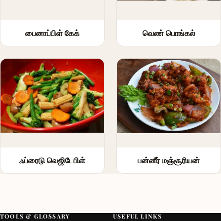
பைனாப்பிள் கேக்
வெண் பொங்கல்
ஃப்ரைடு வெஜிடேபிள்
பன்னீர் மஞ்சூரியன்
TOOLS & GLOSSARY
USEFUL LINKS