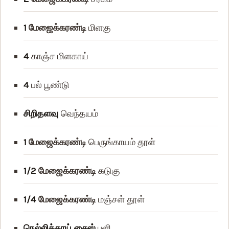
1
மேஜைக்கரண்டி
மிளகு
4
காஞ்ச மிளகாய்
4
பல் பூண்டு
சிறிதளவு
வெந்தயம்
1
மேஜைக்கரண்டி
பெருங்காயம் தூள்
1/2
மேஜைக்கரண்டி
கடுகு
1/4
மேஜைக்கரண்டி
மஞ்சள் தூள்
நெல்லிக்காய் சைஸ்
புளி