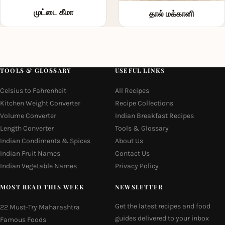
முட்டை கீமா
தால் மக்கானி
TOOLS & GLOSSARY
USEFUL LINKS
Celsius to Fahrenheit
All Recipes
Kitchen Weight Converter
Recipe Collections
Volume Converter
Indian Breakfast Recipes
Length Converter
Tools & Glossary
Indian Condiments & Spices
About Us
Indian Fruit Names
Contact Us
Indian Vegetable Names
Privacy Policy
MOST READ THIS WEEK
NEWSLETTER
Get the latest recipes and food
22 Must-Try Maharashtra
guides delivered to your inbox
Famous Foods