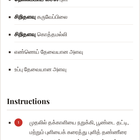
சிறிதளவு
கருவேப்பிலை
சிறிதளவு
கொத்தமல்லி
எண்ணெய்
தேவையான அளவு
உப்பு
தேவையான அளவு
Instructions
முதலில் தக்காளியை நறுக்கி, பூண்டை தட்டி,
மற்றும் புளியைக் கரைத்து புளித் தண்ணீரை