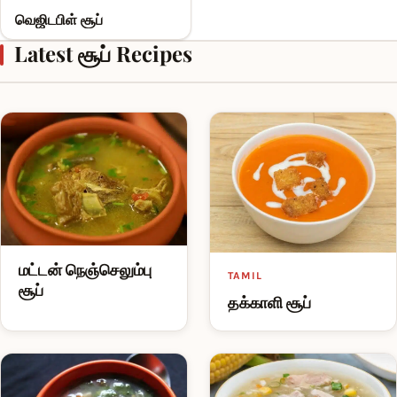
வெஜிடபிள் சூப்
Latest சூப் Recipes
மட்டன் நெஞ்செலும்பு
TAMIL
சூப்
தக்காளி சூப்