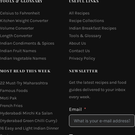
TOOLS & GLOSSARY
USEFUL LINKS
Celsius to Fahrenheit
All Recipes
Kitchen Weight Converter
Recipe Collections
Volume Converter
Indian Breakfast Recipes
Length Converter
Tools & Glossary
Indian Condiments & Spices
About Us
Indian Fruit Names
Contact Us
Indian Vegetable Names
Privacy Policy
MOST READ THIS WEEK
NEWSLETTER
Get the latest recipes and food
22 Must-Try Maharashtra
guides delivered to your inbox
Famous Foods
every week.
Moti Pak
French Fries
Email
Hyderabadi Mirchi Ka Salan
(Hyderabad Green Chilli Curry)
16 Easy and Light Indian Dinner