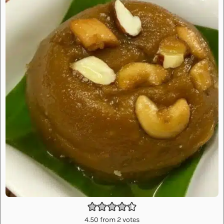
4.50
from
2
votes