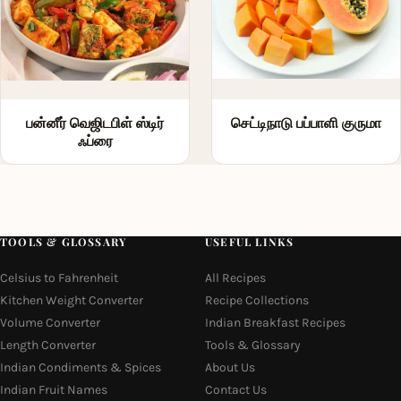
பன்னீர் வெஜிடபிள் ஸ்டிர்
செட்டிநாடு பப்பாளி குருமா
ஃப்ரை
TOOLS & GLOSSARY
USEFUL LINKS
Celsius to Fahrenheit
All Recipes
Kitchen Weight Converter
Recipe Collections
Volume Converter
Indian Breakfast Recipes
Length Converter
Tools & Glossary
Indian Condiments & Spices
About Us
Indian Fruit Names
Contact Us