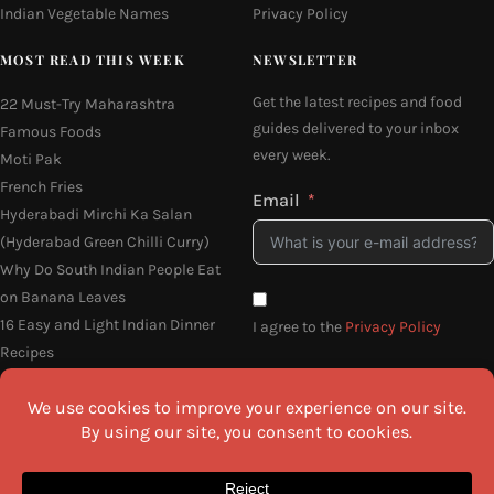
Indian Vegetable Names
Privacy Policy
MOST READ THIS WEEK
NEWSLETTER
Get the latest recipes and food
22 Must-Try Maharashtra
guides delivered to your inbox
Famous Foods
every week.
Moti Pak
French Fries
Email
Hyderabadi Mirchi Ka Salan
(Hyderabad Green Chilli Curry)
Why Do South Indian People Eat
on Banana Leaves
16 Easy and Light Indian Dinner
I agree to the
Privacy Policy
Recipes
SEND ME THE RECIPES
©2026 All Rights Reserved.
Awesome Cuisine