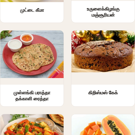
உருளைக்கிழங்கு
முட்டை கீமா
மஞ்சூரியன்
முள்ளங்கி பராத்தா
கிறிஸ்மஸ் கேக்
தக்காளி ரைத்தா