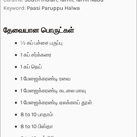
Keyword:
Paasi Paruppu Halwa
தேவையான பொருட்கள்
½
கப்
பச்சை பருப்பு
1
கப்
சர்க்கரை
1
கப்
நெய்
1
மேஜைக்கரண்டி
ரவை
1
மேஜைக்கரண்டி
கடலை மாவு
1
மேஜைக்கரண்டி
ஏலக்காய் தூள்
8 to 10
பாதாம்
8 to 10
பிஸ்தா