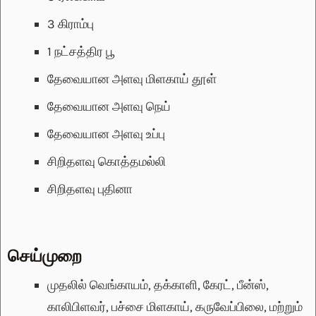
3
கிராம்பு
1
நட்சத்திர பூ
தேவையான அளவு
மிளகாய் தூள்
தேவையான அளவு
நெய்
தேவையான அளவு
உப்பு
சிறிதளவு
கொத்தமல்லி
சிறிதளவு
புதினா
செய்முறை
முதலில் வெங்காயம், தக்காளி, கேரட், பீன்ஸ்,
காலிபிளவர், பச்சை மிளகாய், கருவேப்பிலை, மற்றும்