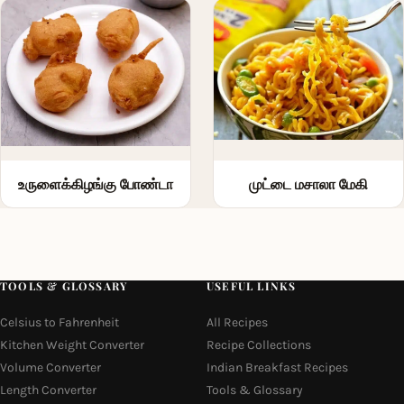
உருளைக்கிழங்கு போண்டா
முட்டை மசாலா மேகி
TOOLS & GLOSSARY
USEFUL LINKS
Celsius to Fahrenheit
All Recipes
Kitchen Weight Converter
Recipe Collections
Volume Converter
Indian Breakfast Recipes
Length Converter
Tools & Glossary