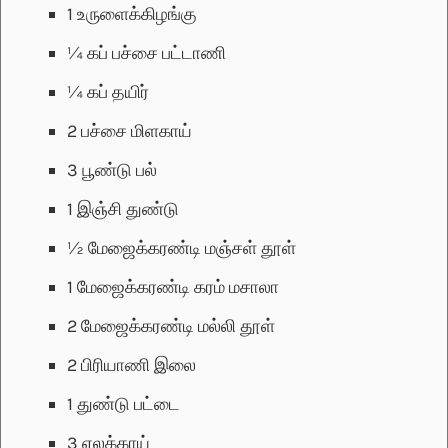
1
உருளைக்கிழங்கு
¼
கப்
பச்சை பட்டாணி
¼
கப்
தயிர்
2
பச்சை மிளகாய்
3
பூண்டு பல்
1
இஞ்சி துண்டு
½
மேஜைக்கரண்டி
மஞ்சள் தூள்
1
மேஜைக்கரண்டி
கரம் மசாலா
2
மேஜைக்கரண்டி
மல்லி தூள்
2
பிரியாணி இலை
1
துண்டு பட்டை
3
ஏலக்காய்