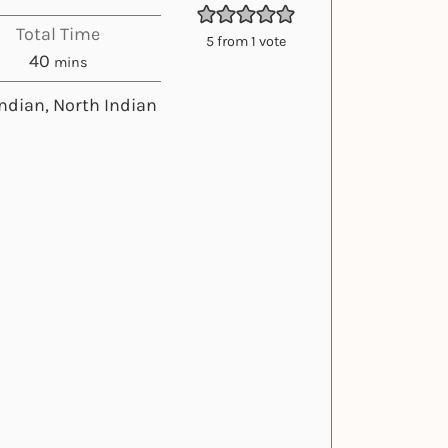
Total Time
5
from 1 vote
minutes
40
mins
ndian, North Indian