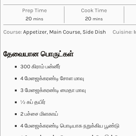
Prep Time
Cook Time
minutes
minutes
20
20
mins
mins
Course:
Appetizer, Main Course, Side Dish
Cuisine:
I
தேவையான பொருட்கள்
300
கிராம்
பன்னீர்
4
மேஜைக்கரண்டி
சோள மாவு
3
மேஜைக்கரண்டி
மைதா மாவு
½
கப்
தயிர்
2
பச்சை மிளகாய்
4
மேஜைக்கரண்டி
பொடியாக நறுக்கிய பூண்டு