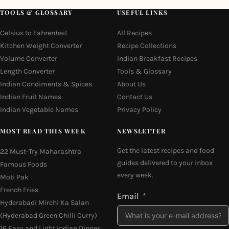
TOOLS & GLOSSARY
USEFUL LINKS
Celsius to Fahrenheit
All Recipes
Kitchen Weight Converter
Recipe Collections
Volume Converter
Indian Breakfast Recipes
Length Converter
Tools & Glossary
Indian Condiments & Spices
About Us
Indian Fruit Names
Contact Us
Indian Vegetable Names
Privacy Policy
MOST READ THIS WEEK
NEWSLETTER
Get the latest recipes and food
22 Must-Try Maharashtra
guides delivered to your inbox
Famous Foods
every week.
Moti Pak
French Fries
Email
Hyderabadi Mirchi Ka Salan
(Hyderabad Green Chilli Curry)
16 Easy and Light Indian Dinner