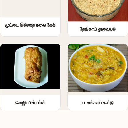
முட்டை இல்லாத ரவை கேக்
தேங்காய் துவையல்
வெஜிடபிள் பப்ஸ்
புடலங்காய் கூட்டு