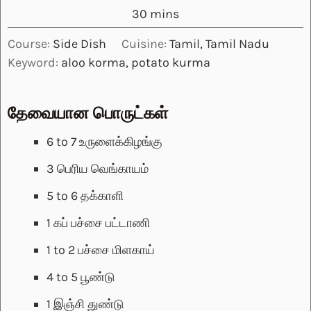
minutes
30
mins
Course:
Side Dish
Cuisine:
Tamil, Tamil Nadu
Keyword:
aloo korma, potato kurma
தேவையான பொருட்கள்
6 to 7
உருளைக்கிழங்கு
3
பெரிய வெங்காயம்
5 to 6
தக்காளி
1
கப்
பச்சை பட்டாணி
1 to 2
பச்சை மிளகாய்
4 to 5
பூண்டு
1
இஞ்சி துண்டு