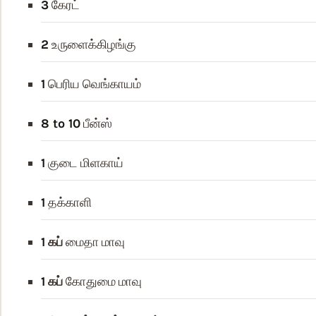
3
கேரட்
2
உருளைக்கிழங்கு
1
பெரிய வெங்காயம்
8 to 10
பீன்ஸ்
1
குடை மிளகாய்
1
தக்காளி
1
கப்
மைதா மாவு
1
கப்
கோதுமை மாவு