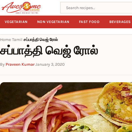
Search recipes
VEGETARIAN
NON VEGETARIAN
FAST FOOD
BEVERAGES
Home
Tamil
சப்பாத்தி வெஜ் ரோல்
›
›
சப்பாத்தி வெஜ் ரோல்
By
Praveen Kumar
·
January 3, 2020