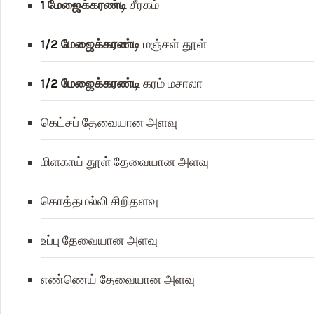
1
மேஜைக்கரண்டி
சீரகம்
1/2
மேஜைக்கரண்டி
மஞ்சள் தூள்
1/2
மேஜைக்கரண்டி
கரம் மசாலா
கெட்சப்
தேவையான அளவு
மிளகாய் தூள்
தேவையான அளவு
கொத்தமல்லி
சிறிதளவு
உப்பு
தேவையான அளவு
எண்ணெய்
தேவையான அளவு