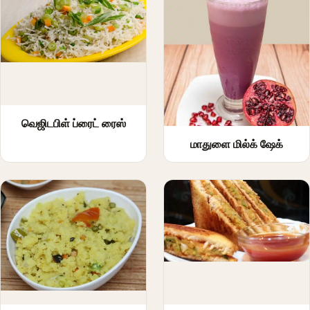
வெஜிடபிள் ப்ரைட் ரைஸ்
மாதுளை மில்க் ஷேக்