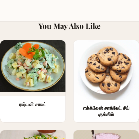
You May Also Like
ரஷ்யன் சாலட்
எக்க்லேஸ் சாக்லேட் சிப்
குக்கீஸ்