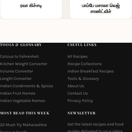
ரவா கிச்சடி
பாம்பே மசாலா வெஜ்
சாண்ட்விச்
TOOLS & GLOSSARY
USEFUL LINKS
Celsius to Fahrenheit
All Recipes
Kitchen Weight Converter
Recipe Collections
Volume Converter
Indian Breakfast Recipes
Length Converter
Tools & Glossary
Indian Condiments & Spices
About Us
Indian Fruit Names
Contact Us
Indian Vegetable Names
Privacy Policy
MOST READ THIS WEEK
NEWSLETTER
Get the latest recipes and food
22 Must-Try Maharashtra
guides delivered to your inbox