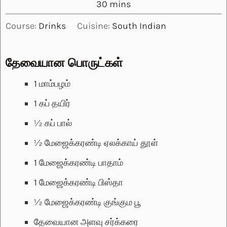
minutes
30
mins
Course:
Drinks
Cuisine:
South Indian
தேவையான பொருட்கள்
1
மாம்பழம்
1
கப்
தயிர்
½
கப்
பால்
½
மேஜைக்கரண்டி
ஏலக்காய் தூள்
1
மேஜைக்கரண்டி
பாதாம்
1
மேஜைக்கரண்டி
பிஸ்தா
½
மேஜைக்கரண்டி
குங்கும பூ
தேவையான அளவு
சர்க்கரை