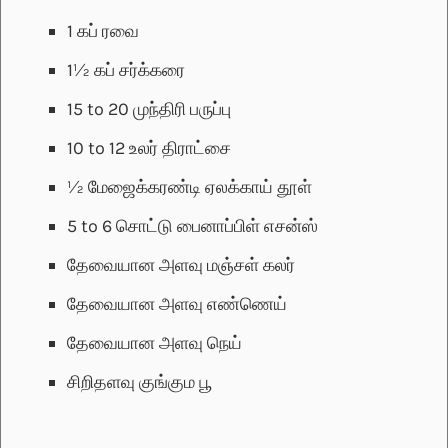
1
கப்
ரவை
1½
கப்
சர்க்கரை
15 to 20
முந்திரி பருப்பு
10 to 12
உலர் திராட்சை
½
மேஜைக்கரண்டி
ஏலக்காய் தூள்
5 to 6
சொட்டு பைனாப்பிள் எசன்ஸ்
தேவையான அளவு
மஞ்சள் கலர்
தேவையான அளவு
எண்ணெய்
தேவையான அளவு
நெய்
சிறிதளவு
குங்கும பூ