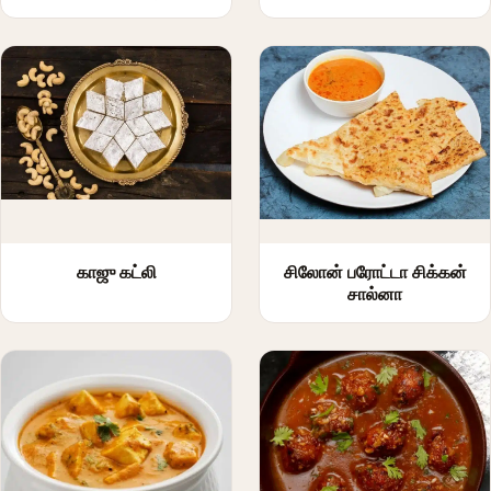
காஜு கட்லி
சிலோன் பரோட்டா சிக்கன்
சால்னா