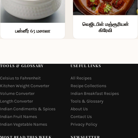
வெஜிடபிள் மஞ்சூரியன்
கிரேவி
பன்னீர் 65 மசாலா
TOOLS & GLOSSARY
USEFUL LINKS
Celsius to Fahrenheit
All Recipes
Kitchen Weight Converter
Recipe Collections
Volume Converter
Indian Breakfast Recipes
Length Converter
Tools & Glossary
Indian Condiments & Spices
About Us
Indian Fruit Names
Contact Us
Indian Vegetable Names
Privacy Policy
MOST READ THIS WEEK
NEWSLETTER