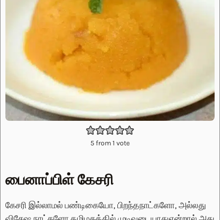
5
from 1 vote
பைனாப்பிள் கேசரி
கேசரி இல்லாமல் பண்டிகையோ, பிறந்தநாட்களோ, அல்லது
விசேஷ நாட்களோ தமிழகத்தில் முடிவடையாதுஎன்றால் அது