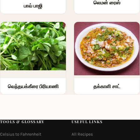
லெமன் ரைஸ்
பாவ் பாஜி
வெந்தயக்கீரை பிரியாணி
தக்காளி சாட்
TOOLS & GLOSSARY
USEFUL LINKS
Celsius to Fahrenheit
All Recipes