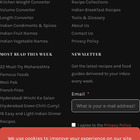
Kitchen Weight Converter
Recipe Collections
Volume Converter
Indian Breakfast Recipes
Length Converter
Tools & Glossary
Indian Condiments & Spices
About Us
Indian Fruit Names
Contact Us
Indian Vegetable Names
Privacy Policy
MOST READ THIS WEEK
NEWSLETTER
Get the latest recipes and food
22 Must-Try Maharashtra
guides delivered to your inbox
Famous Foods
every week.
Moti Pak
French Fries
Email
Hyderabadi Mirchi Ka Salan
(Hyderabad Green Chilli Curry)
16 Easy and Light Indian Dinner
Recipes
I agree to the
Privacy Policy
Why Do South Indian People Eat
on Banana Leaves