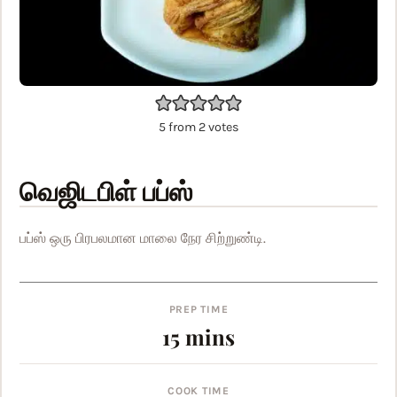
5
from
2
votes
வெஜிடபிள் பப்ஸ்
பப்ஸ் ஒரு பிரபலமான மாலை நேர சிற்றுண்டி.
PREP TIME
minutes
15
mins
COOK TIME