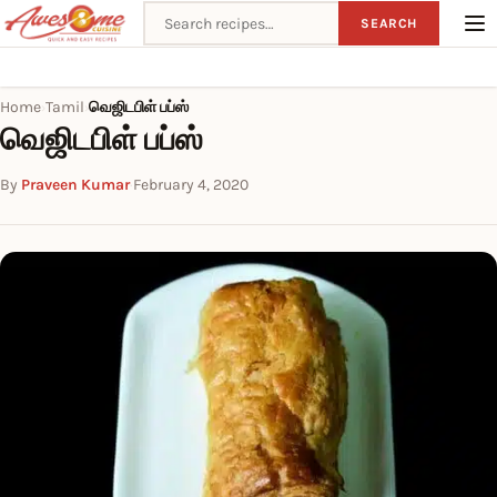
Search recipes
SEARCH
Home
Tamil
வெஜிடபிள் பப்ஸ்
›
›
வெஜிடபிள் பப்ஸ்
By
Praveen Kumar
·
February 4, 2020