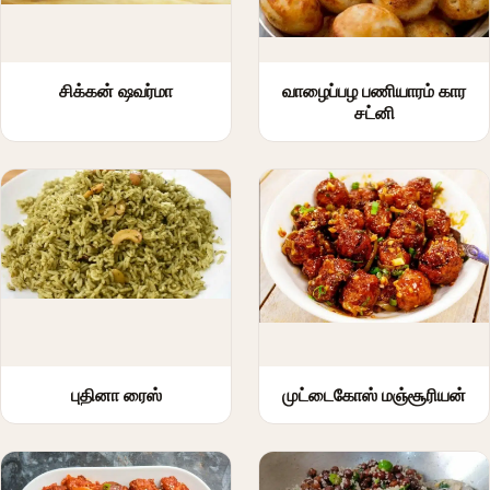
சிக்கன் ஷவர்மா
வாழைப்பழ பணியாரம் கார
சட்னி
புதினா ரைஸ்
முட்டைகோஸ் மஞ்சூரியன்