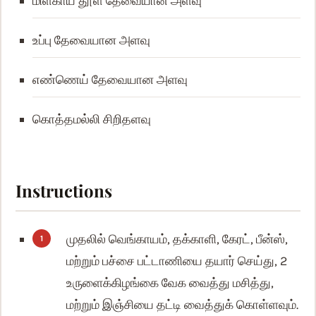
மிளகாய் தூள்
தேவையான அளவு
உப்பு
தேவையான அளவு
எண்ணெய்
தேவையான அளவு
கொத்தமல்லி
சிறிதளவு
Instructions
முதலில் வெங்காயம், தக்காளி, கேரட், பீன்ஸ்,
மற்றும் பச்சை பட்டாணியை தயார் செய்து, 2
உருளைக்கிழங்கை வேக வைத்து மசித்து,
மற்றும் இஞ்சியை தட்டி வைத்துக் கொள்ளவும்.