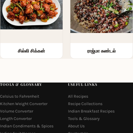
சில்லி சிக்கன்
ராஜ்மா சுண்டல்
TOOLS & GLOSSARY
USEFUL LINKS
Celsius to Fahrenheit
All Recipes
Kitchen Weight Converter
Recipe Collections
Volume Converter
Indian Breakfast Recipes
Length Converter
Tools & Glossary
Indian Condiments & Spices
About Us