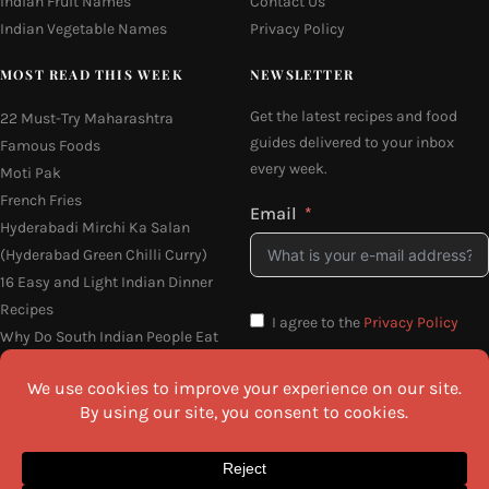
Indian Fruit Names
Contact Us
Indian Vegetable Names
Privacy Policy
MOST READ THIS WEEK
NEWSLETTER
Get the latest recipes and food
22 Must-Try Maharashtra
guides delivered to your inbox
Famous Foods
every week.
Moti Pak
French Fries
Email
Hyderabadi Mirchi Ka Salan
(Hyderabad Green Chilli Curry)
16 Easy and Light Indian Dinner
Recipes
I agree to the
Privacy Policy
Why Do South Indian People Eat
on Banana Leaves
SEND ME THE RECIPES
©2026 All Rights Reserved.
Awesome Cuisine