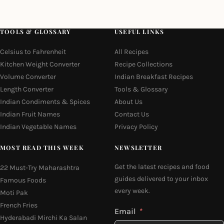
TOOLS & GLOSSARY
USEFUL LINKS
Celsius to Fahrenheit
All Recipes
Kitchen Weight Converter
Recipe Collections
Volume Converter
Indian Breakfast Recipes
Length Converter
Tools & Glossary
Indian Condiments & Spices
About Us
Indian Fruit Names
Contact Us
Indian Vegetable Names
Privacy Policy
MOST READ THIS WEEK
NEWSLETTER
Get the latest recipes and food
22 Must-Try Maharashtra
guides delivered to your inbox
Famous Foods
every week.
Moti Pak
French Fries
Email
Hyderabadi Mirchi Ka Salan