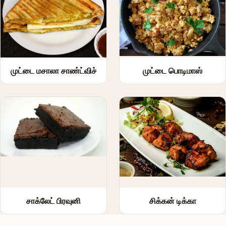
முட்டை பொடிமாஸ்
முட்டை மசாலா சாண்ட்விச்
சாக்லேட் பிரவுனி
சிக்கன் டிக்கா