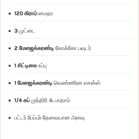
120
கிராம்
மைதா
3
முட்டை
2
மேஜைக்கரண்டி
கோக்கோ பவுடர்
1
சிட்டிகை
உப்பு
1
மேஜைக்கரண்டி
வெண்ணிலா எசன்ஸ்
1/4
கப்
முந்திரி & பாதாம்
பட்டர் பேப்பர்
தேவையான அளவு