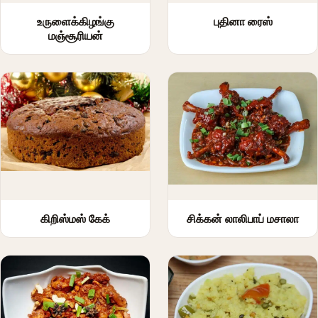
உருளைக்கிழங்கு
புதினா ரைஸ்
மஞ்சூரியன்
கிறிஸ்மஸ் கேக்
சிக்கன் லாலிபாப் மசாலா