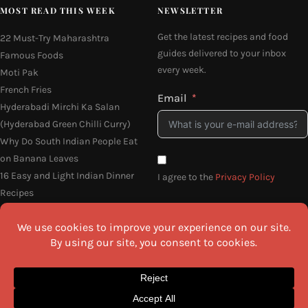
MOST READ THIS WEEK
NEWSLETTER
Get the latest recipes and food
22 Must-Try Maharashtra
guides delivered to your inbox
Famous Foods
every week.
Moti Pak
French Fries
Email
Hyderabadi Mirchi Ka Salan
(Hyderabad Green Chilli Curry)
Why Do South Indian People Eat
on Banana Leaves
16 Easy and Light Indian Dinner
I agree to the
Privacy Policy
Recipes
SEND ME THE RECIPES
©2026 All Rights Reserved.
Awesome Cuisine