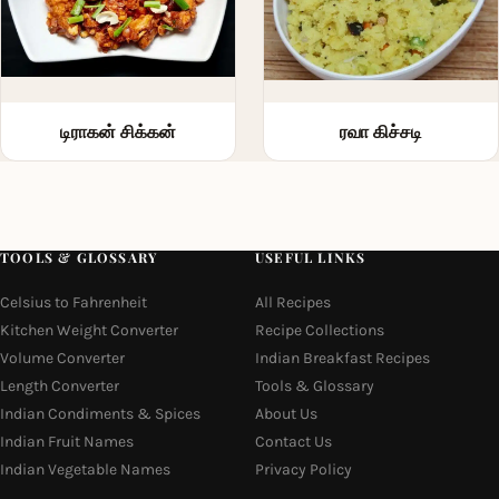
டிராகன் சிக்கன்
ரவா கிச்சடி
TOOLS & GLOSSARY
USEFUL LINKS
Celsius to Fahrenheit
All Recipes
Kitchen Weight Converter
Recipe Collections
Volume Converter
Indian Breakfast Recipes
Length Converter
Tools & Glossary
Indian Condiments & Spices
About Us
Indian Fruit Names
Contact Us
Indian Vegetable Names
Privacy Policy