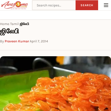
Search recipes
SEARCH
Home
Tamil
ஜிலேபி
›
›
ஜிலேபி
By
Praveen Kumar
·
April 7, 2014