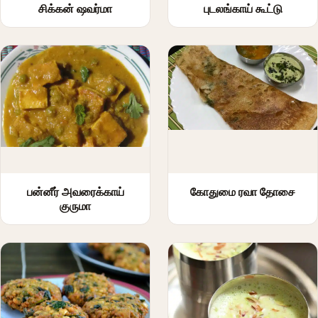
சிக்கன் ஷவர்மா
புடலங்காய் கூட்டு
பன்னீர் அவரைக்காய்
கோதுமை ரவா தோசை
குருமா