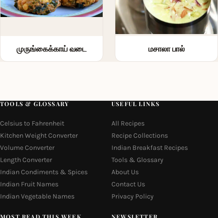
முருங்கைக்காய் வடை
மசாலா பால்
TOOLS & GLOSSARY
USEFUL LINKS
Celsius to Fahrenheit
All Recipes
Kitchen Weight Converter
Recipe Collections
Volume Converter
Indian Breakfast Recipes
Length Converter
Tools & Glossary
Indian Condiments & Spices
About Us
Indian Fruit Names
Contact Us
Indian Vegetable Names
Privacy Policy
MOST READ THIS WEEK
NEWSLETTER