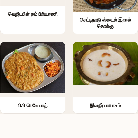
வெஜிடபிள் தம் பிரியாணி
செட்டிநாடு ஸ்டைல் இறால்
தொக்கு
பிசி பெலே பாத்
இளநீர் பாயாசம்