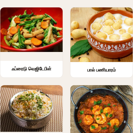
ஃப்ரைடு வெஜிடேபிள்
பால் பணியாரம்