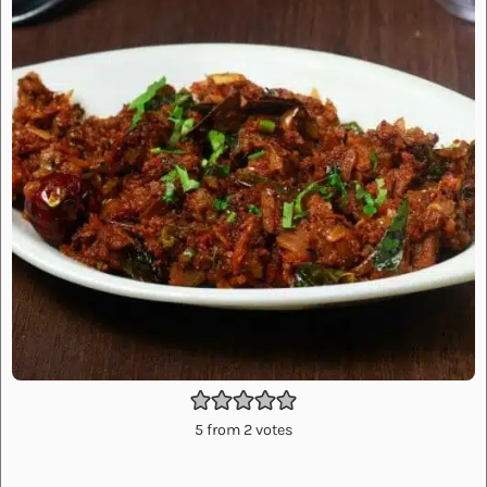
5
from
2
votes